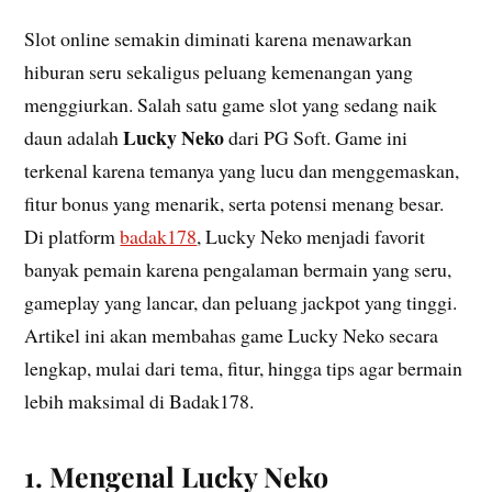
Slot online semakin diminati karena menawarkan
hiburan seru sekaligus peluang kemenangan yang
menggiurkan. Salah satu game slot yang sedang naik
Lucky Neko
daun adalah
dari PG Soft. Game ini
terkenal karena temanya yang lucu dan menggemaskan,
fitur bonus yang menarik, serta potensi menang besar.
Di platform
badak178
, Lucky Neko menjadi favorit
banyak pemain karena pengalaman bermain yang seru,
gameplay yang lancar, dan peluang jackpot yang tinggi.
Artikel ini akan membahas game Lucky Neko secara
lengkap, mulai dari tema, fitur, hingga tips agar bermain
lebih maksimal di Badak178.
1. Mengenal Lucky Neko