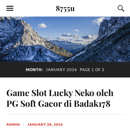
8755u
MONTH:
JANUARY 2026
PAGE 1 OF 2
Game Slot Lucky Neko oleh
PG Soft Gacor di Badak178
ADMIN
JANUARY 28, 2026