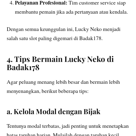
Pelayanan Profesional:
Tim customer service siap
membantu pemain jika ada pertanyaan atau kendala.
Dengan semua keunggulan ini, Lucky Neko menjadi
salah satu slot paling digemari di Badak178.
4. Tips Bermain Lucky Neko di
Badak178
Agar peluang menang lebih besar dan bermain lebih
menyenangkan, berikut beberapa tips:
a. Kelola Modal dengan Bijak
Tentunya modal terbatas, jadi penting untuk menetapkan
batas taruhan harian. Mulailah dengan taruhan kecil