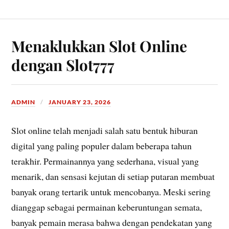
Menaklukkan Slot Online
dengan Slot777
ADMIN
JANUARY 23, 2026
Slot online telah menjadi salah satu bentuk hiburan
digital yang paling populer dalam beberapa tahun
terakhir. Permainannya yang sederhana, visual yang
menarik, dan sensasi kejutan di setiap putaran membuat
banyak orang tertarik untuk mencobanya. Meski sering
dianggap sebagai permainan keberuntungan semata,
banyak pemain merasa bahwa dengan pendekatan yang