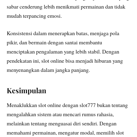
sabar cenderung lebih menikmati permainan dan tidak
mudah terpancing emosi.
Konsistensi dalam menerapkan batas, menjaga pola
pikir, dan bermain dengan santai membantu
menciptakan pengalaman yang lebih stabil. Dengan
pendekatan ini, slot online bisa menjadi hiburan yang
menyenangkan dalam jangka panjang.
Kesimpulan
Menaklukkan slot online dengan slot777 bukan tentang
mengalahkan sistem atau mencari rumus rahasia,
melainkan tentang menguasai diri sendiri. Dengan
memahami permainan, mengatur modal, memilih slot