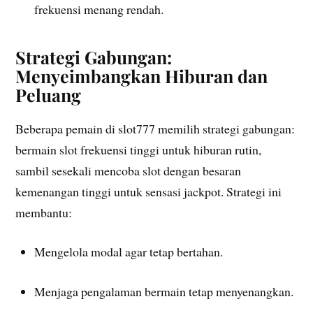
frekuensi menang rendah.
Strategi Gabungan:
Menyeimbangkan Hiburan dan
Peluang
Beberapa pemain di slot777 memilih strategi gabungan:
bermain slot frekuensi tinggi untuk hiburan rutin,
sambil sesekali mencoba slot dengan besaran
kemenangan tinggi untuk sensasi jackpot. Strategi ini
membantu:
Mengelola modal agar tetap bertahan.
Menjaga pengalaman bermain tetap menyenangkan.