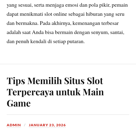
yang sesuai, serta menjaga emosi dan pola pikir, pemain
dapat menikmati slot online sebagai hiburan yang seru
dan bermakna. Pada akhirnya, kemenangan terbesar
adalah saat Anda bisa bermain dengan senyum, santai,
dan penuh kendali di setiap putaran.
Tips Memilih Situs Slot
Terpercaya untuk Main
Game
ADMIN
JANUARY 23, 2026