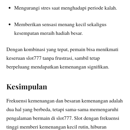
Mengurangi stres saat menghadapi periode kalah.
Memberikan sensasi menang kecil sekaligus
kesempatan meraih hadiah besar.
Dengan kombinasi yang tepat, pemain bisa menikmati
keseruan slot777 tanpa frustrasi, sambil tetap
berpeluang mendapatkan kemenangan signifikan.
Kesimpulan
Frekuensi kemenangan dan besaran kemenangan adalah
dua hal yang berbeda, tetapi sama-sama memengaruhi
pengalaman bermain di slot777. Slot dengan frekuensi
tinggi memberi kemenangan kecil rutin, hiburan