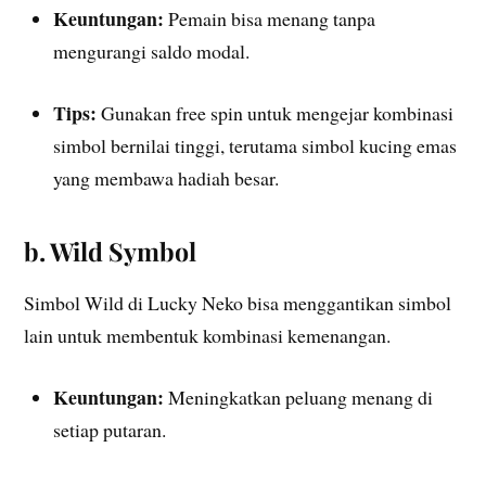
Keuntungan:
Pemain bisa menang tanpa
mengurangi saldo modal.
Tips:
Gunakan free spin untuk mengejar kombinasi
simbol bernilai tinggi, terutama simbol kucing emas
yang membawa hadiah besar.
b. Wild Symbol
Simbol Wild di Lucky Neko bisa menggantikan simbol
lain untuk membentuk kombinasi kemenangan.
Keuntungan:
Meningkatkan peluang menang di
setiap putaran.