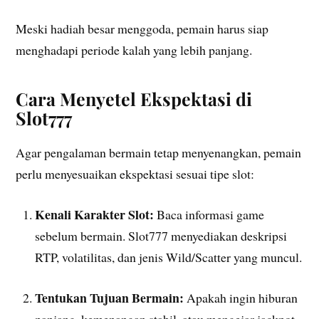
Meski hadiah besar menggoda, pemain harus siap
menghadapi periode kalah yang lebih panjang.
Cara Menyetel Ekspektasi di
Slot777
Agar pengalaman bermain tetap menyenangkan, pemain
perlu menyesuaikan ekspektasi sesuai tipe slot:
Kenali Karakter Slot:
Baca informasi game
sebelum bermain. Slot777 menyediakan deskripsi
RTP, volatilitas, dan jenis Wild/Scatter yang muncul.
Tentukan Tujuan Bermain:
Apakah ingin hiburan
panjang, kemenangan stabil, atau mengejar jackpot