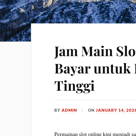
Jam Main Slo
Bayar untuk
Tinggi
BY
ADMIN
ON
JANUARY 14, 202
Permainan slot online kini menjadi sa