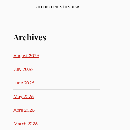
No comments to show.
Archives
August 2026
July 2026
June 2026
May 2026
April 2026
March 2026