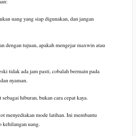
man:
ukan uang yang siap digunakan, dan jangan
an dengan tujuan, apakah mengejar maxwin atau
ki tidak ada jam pasti, cobalah bermain pada
 dan nyaman.
t sebagai hiburan, bukan cara cepat kaya.
ot menyediakan mode latihan. Ini membantu
 kehilangan uang.