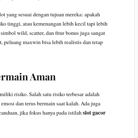
lot yang sesuai dengan tujuan mereka: apakah
ko tinggi, atau kemenangan lebih kecil tapi lebih
mbol wild, scatter, dan fitur bonus juga sangat
 peluang maxwin bisa lebih realistis dan tetap
Bermain Aman
liki risiko. Salah satu risiko terbesar adalah
 emosi dan terus bermain saat kalah. Ada juga
slot gacor
kecanduan, jika fokus hanya pada istilah