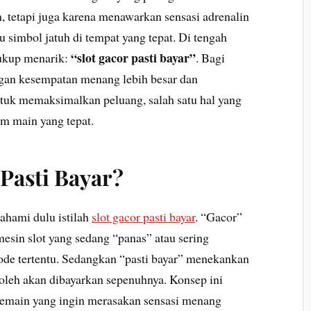
 tetapi juga karena menawarkan sensasi adrenalin
simbol jatuh di tempat yang tepat. Di tengah
“slot gacor pasti bayar”
 cukup menarik:
. Bagi
engan kesempatan menang lebih besar dan
tuk memaksimalkan peluang, salah satu hal yang
am main yang tepat.
 Pasti Bayar?
hami dulu istilah
slot gacor pasti bayar
. “Gacor”
esin slot yang sedang “panas” atau sering
e tertentu. Sedangkan “pasti bayar” menekankan
leh akan dibayarkan sepenuhnya. Konsep ini
 pemain yang ingin merasakan sensasi menang