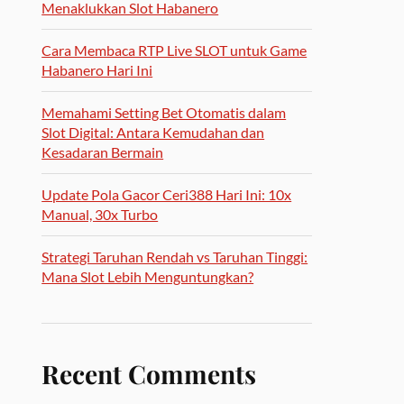
Menaklukkan Slot Habanero
Cara Membaca RTP Live SLOT untuk Game
Habanero Hari Ini
Memahami Setting Bet Otomatis dalam
Slot Digital: Antara Kemudahan dan
Kesadaran Bermain
Update Pola Gacor Ceri388 Hari Ini: 10x
Manual, 30x Turbo
Strategi Taruhan Rendah vs Taruhan Tinggi:
Mana Slot Lebih Menguntungkan?
Recent Comments