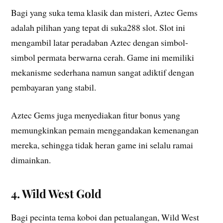
Bagi yang suka tema klasik dan misteri, Aztec Gems
adalah pilihan yang tepat di suka288 slot. Slot ini
mengambil latar peradaban Aztec dengan simbol-
simbol permata berwarna cerah. Game ini memiliki
mekanisme sederhana namun sangat adiktif dengan
pembayaran yang stabil.
Aztec Gems juga menyediakan fitur bonus yang
memungkinkan pemain menggandakan kemenangan
mereka, sehingga tidak heran game ini selalu ramai
dimainkan.
4.
Wild West Gold
Bagi pecinta tema koboi dan petualangan, Wild West