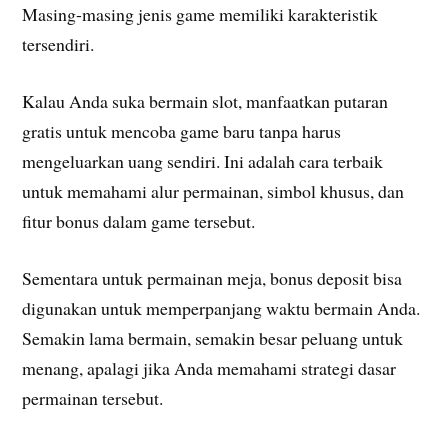
Masing-masing jenis game memiliki karakteristik
tersendiri.
Kalau Anda suka bermain slot, manfaatkan putaran
gratis untuk mencoba game baru tanpa harus
mengeluarkan uang sendiri. Ini adalah cara terbaik
untuk memahami alur permainan, simbol khusus, dan
fitur bonus dalam game tersebut.
Sementara untuk permainan meja, bonus deposit bisa
digunakan untuk memperpanjang waktu bermain Anda.
Semakin lama bermain, semakin besar peluang untuk
menang, apalagi jika Anda memahami strategi dasar
permainan tersebut.