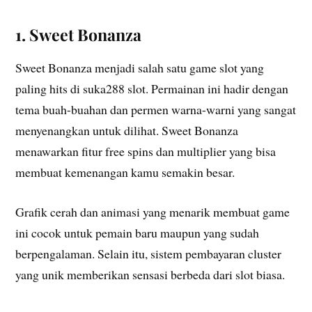
1.
Sweet Bonanza
Sweet Bonanza menjadi salah satu game slot yang
paling hits di suka288 slot. Permainan ini hadir dengan
tema buah-buahan dan permen warna-warni yang sangat
menyenangkan untuk dilihat. Sweet Bonanza
menawarkan fitur free spins dan multiplier yang bisa
membuat kemenangan kamu semakin besar.
Grafik cerah dan animasi yang menarik membuat game
ini cocok untuk pemain baru maupun yang sudah
berpengalaman. Selain itu, sistem pembayaran cluster
yang unik memberikan sensasi berbeda dari slot biasa.