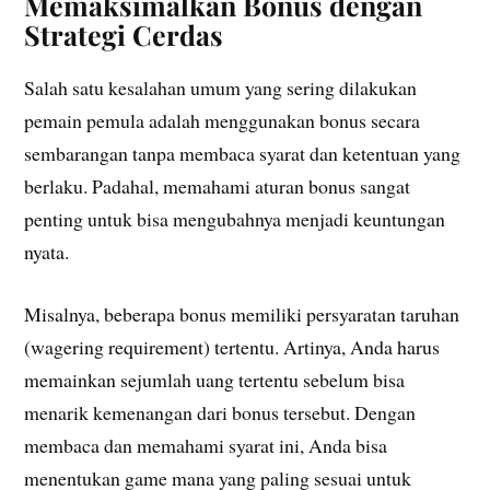
Memaksimalkan Bonus dengan
Strategi Cerdas
Salah satu kesalahan umum yang sering dilakukan
pemain pemula adalah menggunakan bonus secara
sembarangan tanpa membaca syarat dan ketentuan yang
berlaku. Padahal, memahami aturan bonus sangat
penting untuk bisa mengubahnya menjadi keuntungan
nyata.
Misalnya, beberapa bonus memiliki persyaratan taruhan
(wagering requirement) tertentu. Artinya, Anda harus
memainkan sejumlah uang tertentu sebelum bisa
menarik kemenangan dari bonus tersebut. Dengan
membaca dan memahami syarat ini, Anda bisa
menentukan game mana yang paling sesuai untuk