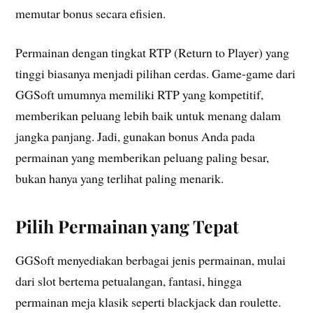
memutar bonus secara efisien.
Permainan dengan tingkat RTP (Return to Player) yang
tinggi biasanya menjadi pilihan cerdas. Game-game dari
GGSoft umumnya memiliki RTP yang kompetitif,
memberikan peluang lebih baik untuk menang dalam
jangka panjang. Jadi, gunakan bonus Anda pada
permainan yang memberikan peluang paling besar,
bukan hanya yang terlihat paling menarik.
Pilih Permainan yang Tepat
GGSoft menyediakan berbagai jenis permainan, mulai
dari slot bertema petualangan, fantasi, hingga
permainan meja klasik seperti blackjack dan roulette.