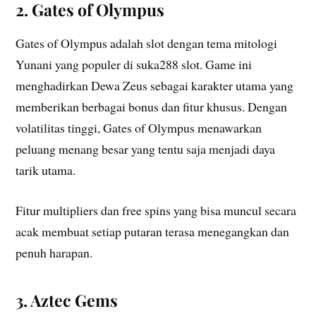
2.
Gates of Olympus
Gates of Olympus adalah slot dengan tema mitologi
Yunani yang populer di suka288 slot. Game ini
menghadirkan Dewa Zeus sebagai karakter utama yang
memberikan berbagai bonus dan fitur khusus. Dengan
volatilitas tinggi, Gates of Olympus menawarkan
peluang menang besar yang tentu saja menjadi daya
tarik utama.
Fitur multipliers dan free spins yang bisa muncul secara
acak membuat setiap putaran terasa menegangkan dan
penuh harapan.
3.
Aztec Gems