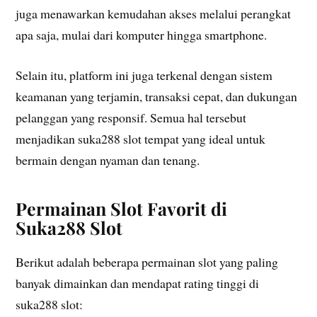
juga menawarkan kemudahan akses melalui perangkat
apa saja, mulai dari komputer hingga smartphone.
Selain itu, platform ini juga terkenal dengan sistem
keamanan yang terjamin, transaksi cepat, dan dukungan
pelanggan yang responsif. Semua hal tersebut
menjadikan suka288 slot tempat yang ideal untuk
bermain dengan nyaman dan tenang.
Permainan Slot Favorit di
Suka288 Slot
Berikut adalah beberapa permainan slot yang paling
banyak dimainkan dan mendapat rating tinggi di
suka288 slot: