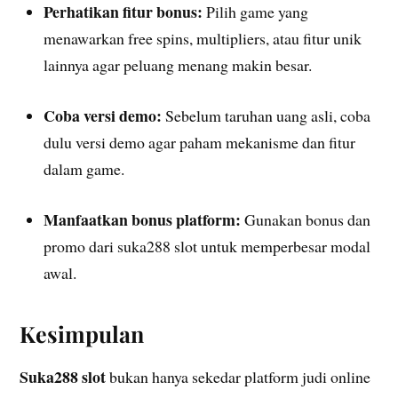
Perhatikan fitur bonus:
Pilih game yang
menawarkan free spins, multipliers, atau fitur unik
lainnya agar peluang menang makin besar.
Coba versi demo:
Sebelum taruhan uang asli, coba
dulu versi demo agar paham mekanisme dan fitur
dalam game.
Manfaatkan bonus platform:
Gunakan bonus dan
promo dari suka288 slot untuk memperbesar modal
awal.
Kesimpulan
Suka288 slot
bukan hanya sekedar platform judi online