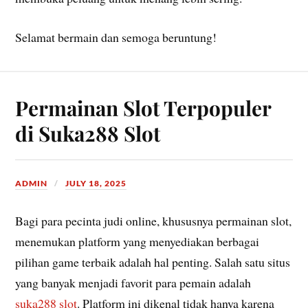
Selamat bermain dan semoga beruntung!
Permainan Slot Terpopuler
di Suka288 Slot
ADMIN
JULY 18, 2025
Bagi para pecinta judi online, khususnya permainan slot,
menemukan platform yang menyediakan berbagai
pilihan game terbaik adalah hal penting. Salah satu situs
yang banyak menjadi favorit para pemain adalah
suka288 slot
. Platform ini dikenal tidak hanya karena