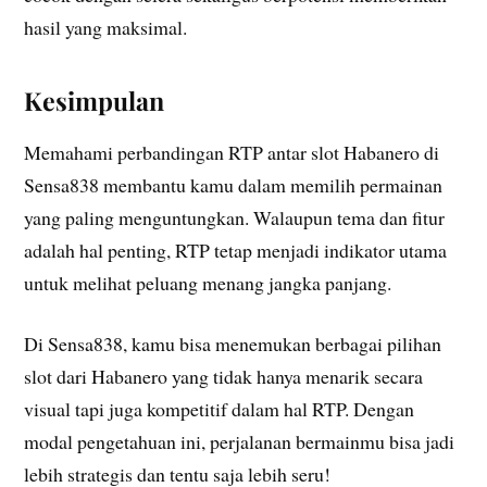
hasil yang maksimal.
Kesimpulan
Memahami perbandingan RTP antar slot Habanero di
Sensa838 membantu kamu dalam memilih permainan
yang paling menguntungkan. Walaupun tema dan fitur
adalah hal penting, RTP tetap menjadi indikator utama
untuk melihat peluang menang jangka panjang.
Di Sensa838, kamu bisa menemukan berbagai pilihan
slot dari Habanero yang tidak hanya menarik secara
visual tapi juga kompetitif dalam hal RTP. Dengan
modal pengetahuan ini, perjalanan bermainmu bisa jadi
lebih strategis dan tentu saja lebih seru!