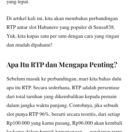
yang tepat.
Di artikel kali ini, kita akan membahas perbandingan
RTP antar slot Habanero yang populer di Sensa838.
Yuk, kita kupas satu per satu dengan cara yang ringan
dan mudah dipahami!
Apa Itu RTP dan Mengapa Penting?
Sebelum masuk ke perbandingan, mari kita bahas dulu
apa itu RTP. Secara sederhana, RTP adalah persentase
dari total taruhan yang dikembalikan kepada pemain
dalam jangka waktu panjang. Contohnya, jika sebuah
slot punya RTP 96%, berarti secara teoritis, dari setiap
Rp100.000 yang kamu pasang, Rp96.000 akan kembali
ke kamu dalam bentuk kemenangan — meskipun tentu