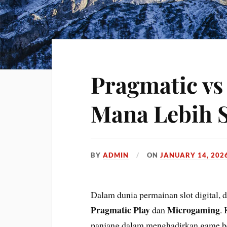
Pragmatic vs
Mana Lebih S
BY
ADMIN
ON
JANUARY 14, 202
Dalam dunia permainan slot digital, 
Pragmatic Play
Microgaming
dan
.
panjang dalam menghadirkan game ber