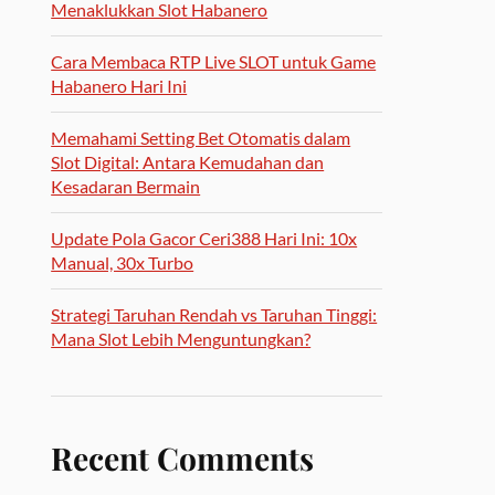
Menaklukkan Slot Habanero
Cara Membaca RTP Live SLOT untuk Game
Habanero Hari Ini
Memahami Setting Bet Otomatis dalam
Slot Digital: Antara Kemudahan dan
Kesadaran Bermain
Update Pola Gacor Ceri388 Hari Ini: 10x
Manual, 30x Turbo
Strategi Taruhan Rendah vs Taruhan Tinggi:
Mana Slot Lebih Menguntungkan?
Recent Comments