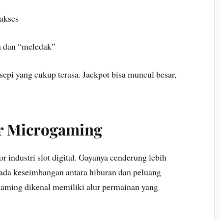
iakses
a dan “meledak”
 sepi yang cukup terasa. Jackpot bisa muncul besar,
r Microgaming
 industri slot digital. Gayanya cenderung lebih
 pada keseimbangan antara hiburan dan peluang
aming dikenal memiliki alur permainan yang