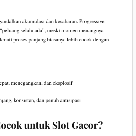
engandalkan akumulasi dan kesabaran. Progressive
ti “peluang selalu ada”, meski momen menangnya
ikmati proses panjang biasanya lebih cocok dengan
 cepat, menegangkan, dan eksplosif
jang, konsisten, dan penuh antisipasi
ocok untuk Slot Gacor?