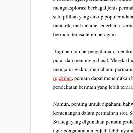
mengeksplorasi berbagai jenis permai
satu pilihan yang cukup populer ada
menarik, mekanisme sederhana, sert
bermain terasa lebih beragam.
Bagi pemain berpengalaman, menikma
putar dan menunggu hasil. Mereka bi
mengatur waktu, memahami permainan,
rejekibet
, pemain dapat menemukan b
pendekatan bermain yang lebih terara
Namun, penting untuk dipahami bahwa
kemenangan dalam permainan slot. Set
Strategi yang digunakan pemain prof
agar pengalaman menjadi lebih nyama