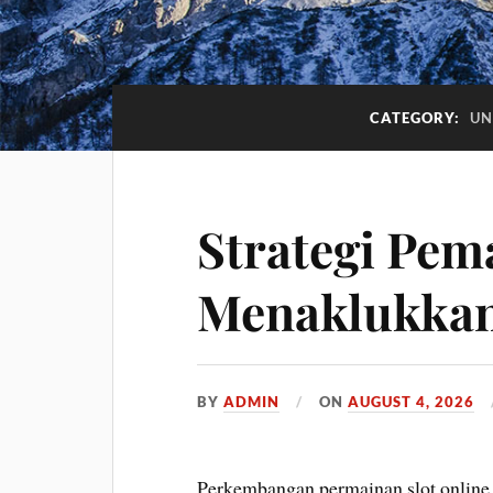
CATEGORY:
UN
Strategi Pem
Menaklukkan
BY
ADMIN
ON
AUGUST 4, 2026
Perkembangan permainan slot online