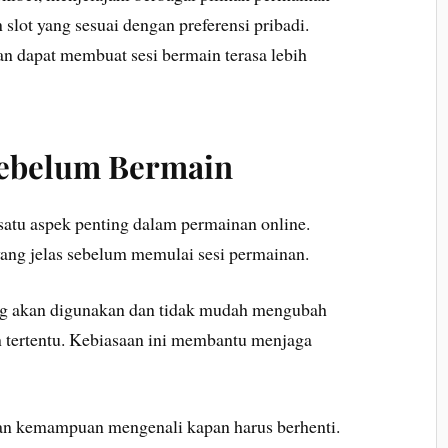
lot yang sesuai dengan preferensi pribadi.
 dapat membuat sesi bermain terasa lebih
ebelum Bermain
atu aspek penting dalam permainan online.
yang jelas sebelum memulai sesi permainan.
g akan digunakan dan tidak mudah mengubah
n tertentu. Kebiasaan ini membantu menjaga
an kemampuan mengenali kapan harus berhenti.