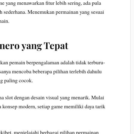
e yang menawarkan fitur lebih sering, ada pula
ih sederhana. Menemukan permainan yang sesuai
main.
nero yang Tepat
rapkan pemain berpengalaman adalah tidak terburu-
anya mencoba beberapa pilihan terlebih dahulu
 paling cocok.
 slot dengan desain visual yang menarik. Mulai
a konsep modern, setiap game memiliki daya tarik
bet, menjelajahi berbagai pilihan permainan