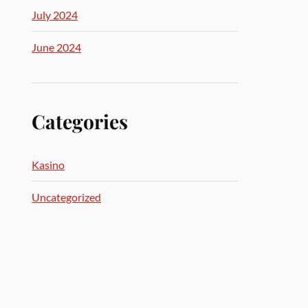
July 2024
June 2024
Categories
Kasino
Uncategorized