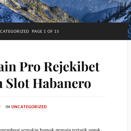
CATEGORIZED
PAGE 1 OF 15
ain Pro Rejekibet
 Slot Habanero
IN
UNCATEGORIZED
 membuat semakin banyak pemain tertarik untuk