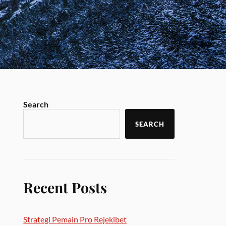
Search
SEARCH
Recent Posts
Strategi Pemain Pro Rejekibet