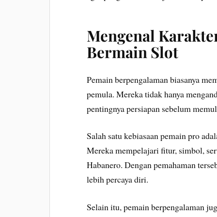
Mengenal Karakter
Bermain Slot
Pemain berpengalaman biasanya memi
pemula. Mereka tidak hanya mengand
pentingnya persiapan sebelum memul
Salah satu kebiasaan pemain pro ada
Mereka mempelajari fitur, simbol, se
Habanero. Dengan pemahaman terseb
lebih percaya diri.
Selain itu, pemain berpengalaman j