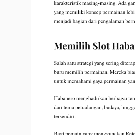
karakteristik masing-masing. Ada gam
yang memiliki konsep permainan leb
menjadi bagian dari pengalaman ber
Memilih Slot Haba
Salah satu strategi yang sering dite
buru memilih permainan. Mereka bias
untuk memahami gaya permainan yang
Habanero menghadirkan berbagai tema
dari tema petualangan, budaya, hingg
tersendiri.
Bagi pemain yang menggunakan Rejeki