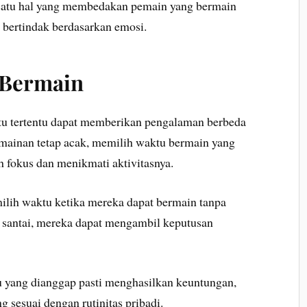
 satu hal yang membedakan pemain yang bermain
 bertindak berdasarkan emosi.
Bermain
u tertentu dapat memberikan pengalaman berbeda
rmainan tetap acak, memilih waktu bermain yang
fokus dan menikmati aktivitasnya.
lih waktu ketika mereka dapat bermain tanpa
 santai, mereka dapat mengambil keputusan
 yang dianggap pasti menghasilkan keuntungan,
sesuai dengan rutinitas pribadi.