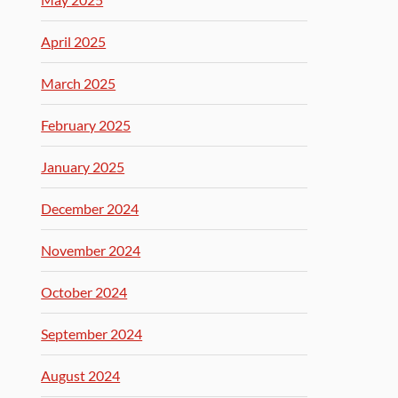
April 2025
March 2025
February 2025
January 2025
December 2024
November 2024
October 2024
September 2024
August 2024