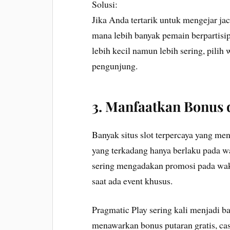
Solusi:
Jika Anda tertarik untuk mengejar ja
mana lebih banyak pemain berpartisip
lebih kecil namun lebih sering, pilih 
pengunjung.
3. Manfaatkan Bonus 
Banyak situs slot terpercaya yang m
yang terkadang hanya berlaku pada wak
sering mengadakan promosi pada waktu
saat ada event khusus.
Pragmatic Play sering kali menjadi bag
menawarkan bonus putaran gratis, cas