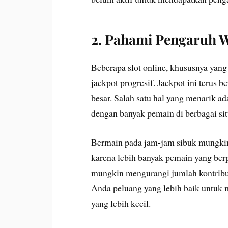
2. Pahami Pengaruh W
Beberapa slot online, khususnya yan
jackpot progresif. Jackpot ini terus
besar. Salah satu hal yang menarik a
dengan banyak pemain di berbagai sit
Bermain pada jam-jam sibuk mungk
karena lebih banyak pemain yang berp
mungkin mengurangi jumlah kontribu
Anda peluang yang lebih baik untuk 
yang lebih kecil.