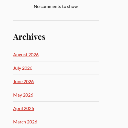
No comments to show.
Archives
August 2026
July 2026
June 2026
May 2026
April 2026
March 2026