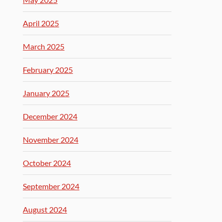
April 2025
March 2025
February 2025
January 2025
December 2024
November 2024
October 2024
September 2024
August 2024