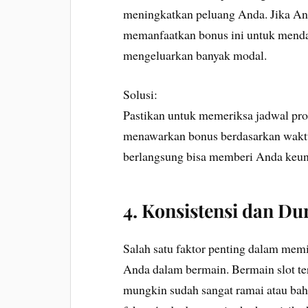
meningkatkan peluang Anda. Jika An
memanfaatkan bonus ini untuk menda
mengeluarkan banyak modal.
Solusi:
Pastikan untuk memeriksa jadwal prom
menawarkan bonus berdasarkan waktu 
berlangsung bisa memberi Anda keunt
4. Konsistensi dan Du
Salah satu faktor penting dalam memi
Anda dalam bermain. Bermain slot ter
mungkin sudah sangat ramai atau bah