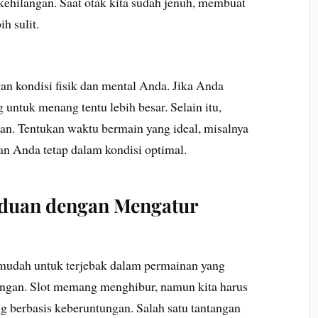
kehilangan. Saat otak kita sudah jenuh, membuat
h sulit.
an kondisi fisik dan mental Anda. Jika Anda
untuk menang tentu lebih besar. Selain itu,
an. Tentukan waktu bermain yang ideal, misalnya
an Anda tetap dalam kondisi optimal.
nduan dengan Mengatur
a, mudah untuk terjebak dalam permainan yang
gan. Slot memang menghibur, namun kita harus
g berbasis keberuntungan. Salah satu tantangan