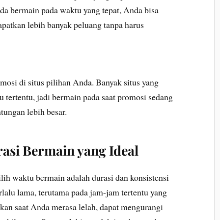
da bermain pada waktu yang tepat, Anda bisa
patkan lebih banyak peluang tanpa harus
osi di situs pilihan Anda. Banyak situs yang
tertentu, jadi bermain pada saat promosi sedang
ungan lebih besar.
rasi Bermain yang Ideal
lih waktu bermain adalah durasi dan konsistensi
lalu lama, terutama pada jam-jam tertentu yang
kan saat Anda merasa lelah, dapat mengurangi