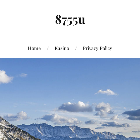
8755u
Home
Kasino
Privacy Policy