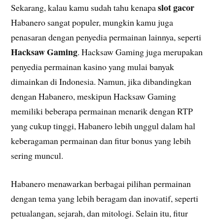
slot gacor
Sekarang, kalau kamu sudah tahu kenapa
Habanero sangat populer, mungkin kamu juga
penasaran dengan penyedia permainan lainnya, seperti
Hacksaw Gaming
. Hacksaw Gaming juga merupakan
penyedia permainan kasino yang mulai banyak
dimainkan di Indonesia. Namun, jika dibandingkan
dengan Habanero, meskipun Hacksaw Gaming
memiliki beberapa permainan menarik dengan RTP
yang cukup tinggi, Habanero lebih unggul dalam hal
keberagaman permainan dan fitur bonus yang lebih
sering muncul.
Habanero menawarkan berbagai pilihan permainan
dengan tema yang lebih beragam dan inovatif, seperti
petualangan, sejarah, dan mitologi. Selain itu, fitur