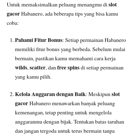
slot
Untuk memaksimalkan peluang menangmu di
gacor
Habanero, ada beberapa tips yang bisa kamu
coba:
Pahami Fitur Bonus
: Setiap permainan Habanero
memiliki fitur bonus yang berbeda. Sebelum mulai
bermain, pastikan kamu memahami cara kerja
wilds
scatter
free spins
,
, dan
di setiap permainan
yang kamu pilih.
Kelola Anggaran dengan Baik
slot
: Meskipun
gacor
Habanero menawarkan banyak peluang
kemenangan, tetap penting untuk mengelola
anggaranmu dengan bijak. Tentukan batas taruhan
dan jangan tergoda untuk terus bermain tanpa