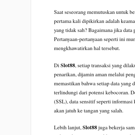
Saat seseorang memutuskan untuk berma
pertama kali dipikirkan adalah keaman
yang tidak sah? Bagaimana jika data 
Pertanyaan-pertanyaan seperti ini mu
mengkhawatirkan hal tersebut.
Slot88
Di
, setiap transaksi yang dila
penarikan, dijamin aman melalui peng
memastikan bahwa setiap data yang d
terlindungi dari potensi kebocoran.
(SSL), data sensitif seperti informas
akan jatuh ke tangan yang salah.
Slot88
Lebih lanjut,
juga bekerja sam