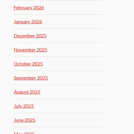
February 2026
January 2026
December 2025
November 2025
October 2025
September 2025
August 2025
July 2025
June 2025
May 2025