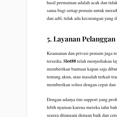
hasil permainan adalah acak dan tid
sama bagi setiap pemain untuk mera
dan adil, tidak ada kecurangan yang 
5.
Layanan Pelanggan
Keamanan dan privasi pemain juga te
Slot88
tersedia.
telah menyediakan la
memberikan bantuan kapan saja dibutu
tentang akun, atau masalah terkait tr
memberikan solusi dengan cepat dan e
Dengan adanya tim support yang prof
lebih nyaman karena mereka tahu ba
segera ditangani dengan baik dan cep