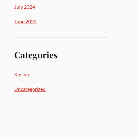
July 2024
June 2024
Categories
Kasino
Uncategorized