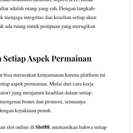
tar adalah orang yang sah. Dengan langkah-
 menjaga integritas dan keaslian setiap akun
dak ada ruang untuk penipuan yang merugikan
 Setiap Aspek Permainan
in bisa merasakan kenyamanan karena platform ini
tiap aspek permainan. Mulai dari cara kerja
or) yang menjamin keadilan dalam setiap
as mengenai bonus dan promosi, semuanya
dengan keyakinan penuh.
Slot88
n slot online di
, memastikan bahwa setiap