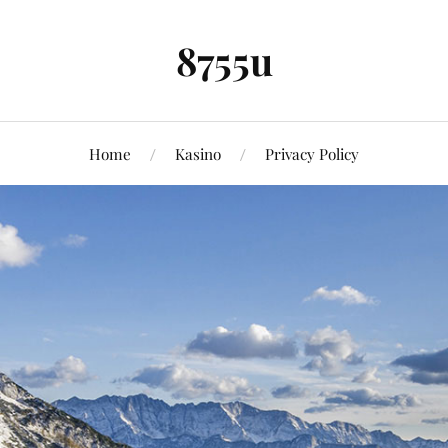
8755u
Home
Kasino
Privacy Policy