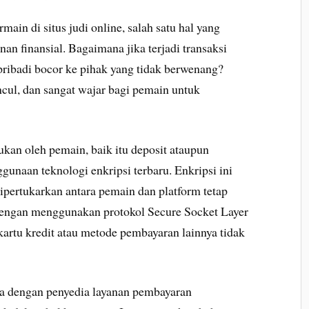
in di situs judi online, salah satu hal yang
an finansial. Bagaimana jika terjadi transaksi
pribadi bocor ke pihak yang tidak berwenang?
ncul, dan sangat wajar bagi pemain untuk
kukan oleh pemain, baik itu deposit ataupun
gunaan teknologi enkripsi terbaru. Enkripsi ini
ipertukarkan antara pemain dan platform tetap
 Dengan menggunakan protokol Secure Socket Layer
i kartu kredit atau metode pembayaran lainnya tidak
a dengan penyedia layanan pembayaran