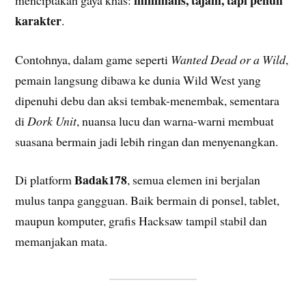
karakter
.
Contohnya, dalam game seperti
Wanted Dead or a Wild
,
pemain langsung dibawa ke dunia Wild West yang
dipenuhi debu dan aksi tembak-menembak, sementara
di
Dork Unit
, nuansa lucu dan warna-warni membuat
suasana bermain jadi lebih ringan dan menyenangkan.
Badak178
Di platform
, semua elemen ini berjalan
mulus tanpa gangguan. Baik bermain di ponsel, tablet,
maupun komputer, grafis Hacksaw tampil stabil dan
memanjakan mata.