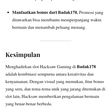
Manfaatkan bonus dari Badak178.
Promosi yang
ditawarkan bisa membantu memperpanjang waktu
bermain dan menambah peluang menang.
Kesimpulan
Badak178
Menghadirkan slot Hacksaw Gaming di
adalah kombinasi sempurna antara kreativitas dan
kenyamanan. Dengan visual yang memukau, fitur bonus
yang seru, dan tema-tema unik yang jarang ditemukan di
slot lain, Hacksaw memberikan pengalaman bermain
yang benar-benar berbeda.