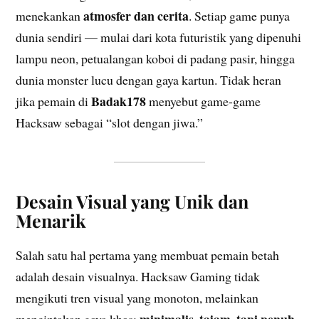
atmosfer dan cerita
menekankan
. Setiap game punya
dunia sendiri — mulai dari kota futuristik yang dipenuhi
lampu neon, petualangan koboi di padang pasir, hingga
dunia monster lucu dengan gaya kartun. Tidak heran
Badak178
jika pemain di
menyebut game-game
Hacksaw sebagai “slot dengan jiwa.”
Desain Visual yang Unik dan
Menarik
Salah satu hal pertama yang membuat pemain betah
adalah desain visualnya. Hacksaw Gaming tidak
mengikuti tren visual yang monoton, melainkan
minimalis, tajam, tapi penuh
menciptakan gaya khas: