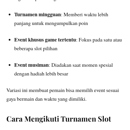
Turnamen mingguan
: Memberi waktu lebih
panjang untuk mengumpulkan poin
Event khusus game tertentu
: Fokus pada satu atau
beberapa slot pilihan
Event musiman
: Diadakan saat momen spesial
dengan hadiah lebih besar
Variasi ini membuat pemain bisa memilih event sesuai
gaya bermain dan waktu yang dimiliki.
Cara Mengikuti Turnamen Slot