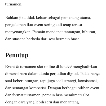
turnamen.
Bahkan jika tidak keluar sebagai pemenang utama,
pengalaman ikut event sering kali tetap terasa
menyenangkan. Pemain mendapat tantangan, hiburan,
dan suasana berbeda dari sesi bermain biasa.
Penutup
Event & turnamen slot online di luna99 menghadirkan
dimensi baru dalam dunia perjudian digital. Tidak hanya
soal keberuntungan, tapi juga soal strategi, konsistensi,
dan semangat kompetisi. Dengan berbagai pilihan event
dan format turnamen, pemain bisa menikmati slot
dengan cara yang lebih seru dan menantang.