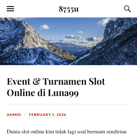
8755u
Event & Turnamen Slot
Online di Luna99
ADMIN
FEBRUARY 7, 2026
Dunia slot online kini tidak lagi soal bermain sendirian