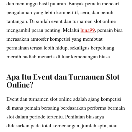
dan menunggu hasil putaran. Banyak pemain mencari
pengalaman yang lebih kompetitif, seru, dan penuh
tantangan. Di sinilah event dan turnamen slot online
mengambil peran penting. Melalui
luna99
, pemain bisa
merasakan atmosfer kompetisi yang membuat
permainan terasa lebih hidup, sekaligus berpeluang
meraih hadiah menarik di luar kemenangan biasa.
Apa Itu Event dan Turnamen Slot
Online?
Event dan turnamen slot online adalah ajang kompetisi
di mana pemain bersaing berdasarkan performa bermain
slot dalam periode tertentu. Penilaian biasanya
didasarkan pada total kemenangan, jumlah spin, atau