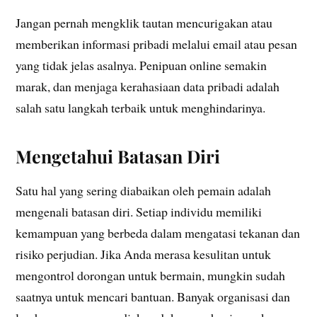
Jangan pernah mengklik tautan mencurigakan atau
memberikan informasi pribadi melalui email atau pesan
yang tidak jelas asalnya. Penipuan online semakin
marak, dan menjaga kerahasiaan data pribadi adalah
salah satu langkah terbaik untuk menghindarinya.
Mengetahui Batasan Diri
Satu hal yang sering diabaikan oleh pemain adalah
mengenali batasan diri. Setiap individu memiliki
kemampuan yang berbeda dalam mengatasi tekanan dan
risiko perjudian. Jika Anda merasa kesulitan untuk
mengontrol dorongan untuk bermain, mungkin sudah
saatnya untuk mencari bantuan. Banyak organisasi dan