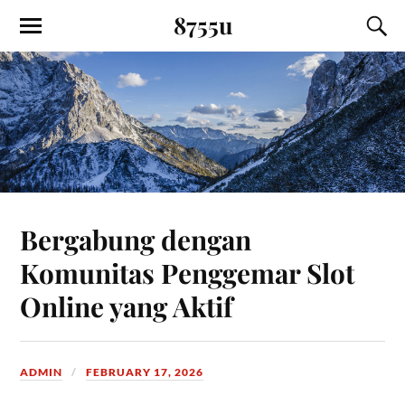
8755u
Bergabung dengan
Komunitas Penggemar Slot
Online yang Aktif
ADMIN
FEBRUARY 17, 2026