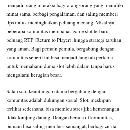
menjadi ruang interaksi bagi orang-orang yang memiliki
minat sama, berbagi pengalaman, dan saling memberi
tips untuk meningkatkan peluang menang. Misalnya,
beberapa komunitas membahas game slot terbaru,
peluang RTP (Return to Player), hingga strategi taruhan
yang aman. Bagi pemain pemula, bergabung dengan
komunitas seperti ini bisa menjadi langkah pertama
untuk memahami dunia slot lebih dalam tanpa harus
mengalami kerugian besar.
Salah satu keuntungan utama bergabung dengan
komunitas adalah dukungan sosial. Slot, meskipun
terlihat sederhana, bisa memicu stres jika kemenangan
tidak kunjung datang. Dengan berada di komunitas,
pemain bisa saling memberi semangat, berbagi cerita